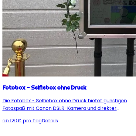
Fotobox - Selfiebox ohne Druck
Die Fotobox - Selfiebox ohne Druck bietet günstigen
Fotospaß mit Canon DSLR-Kamera und direkter
Speicherung auf USB-Stick – perfekt für Events aller
ab
120
€
pro Tag
Details
Art.