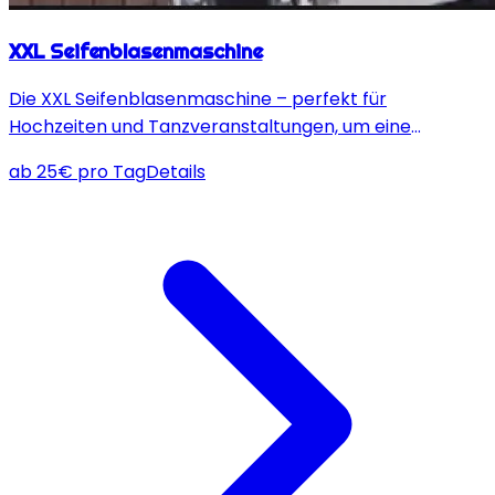
XXL Seifenblasenmaschine
Die XXL Seifenblasenmaschine – perfekt für
Hochzeiten und Tanzveranstaltungen, um eine
magische Atmosphäre mit funkelnden Seifenblasen zu
ab
25
€
pro Tag
Details
schaffen!