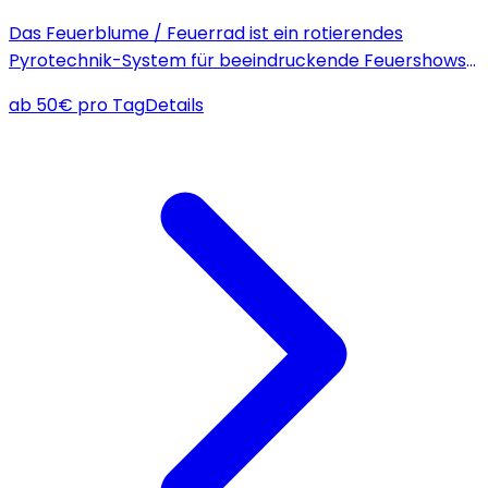
Das Feuerblume / Feuerrad ist ein rotierendes
Pyrotechnik-System für beeindruckende Feuershows
im Innen- und Außenbereich, ideal für Veranstaltungen
ab
50
€
pro Tag
Details
mit bis zu 6 Meter großen Feuerkreisen.