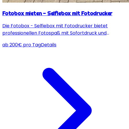
Fotobox mieten - Selfiebox mit Fotodrucker
Die Fotobox - Selfiebox mit Fotodrucker bietet
professionellen Fotospaß mit Sofortdruck und
speichert unvergessliche Momente in
ab
200
€
pro Tag
Details
Fotostudioqualität.