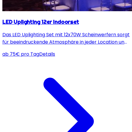
LED Uplighting 12er Indoorset
Das LED Uplighting Set mit 12x70W Scheinwerfern sorgt
für beeindruckende Atmosphäre in jeder Location und
lässt sich farblich flexibel anpassen – ideal für
ab
75
€
pro Tag
Details
unvergessliche Events und Feiern.