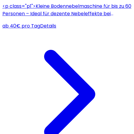
<p class="p1">Kleine Bodennebelmaschine für bis zu 60
Personen – Ideal für dezente Nebeleffekte bei
Hochzeiten und kleinen Partys.</p>
ab
40
€
pro Tag
Details