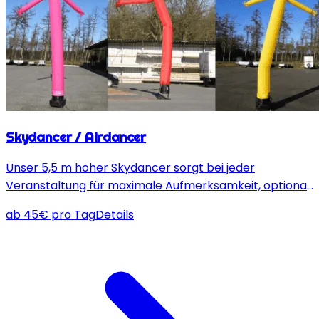
Skydancer / Airdancer
Unser 5,5 m hoher Skydancer sorgt bei jeder
Veranstaltung für maximale Aufmerksamkeit, optional
mit UV-Licht für noch mehr Wirkung bei Dunkelheit.
ab
45
€
pro Tag
Details