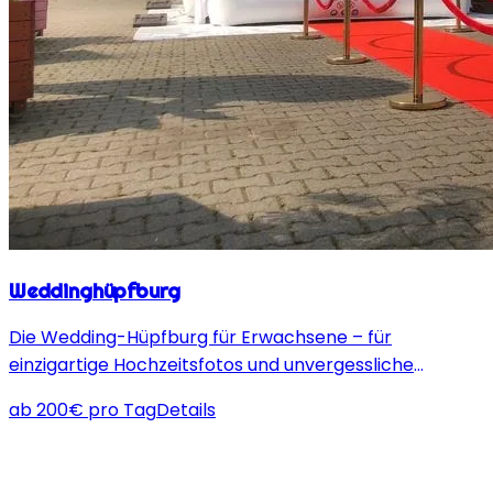
Weddinghüpfburg
Die Wedding-Hüpfburg für Erwachsene – für
einzigartige Hochzeitsfotos und unvergessliche
Momente, ideal dekoriert und optional mit rotem
ab
200
€
pro Tag
Details
Teppich!