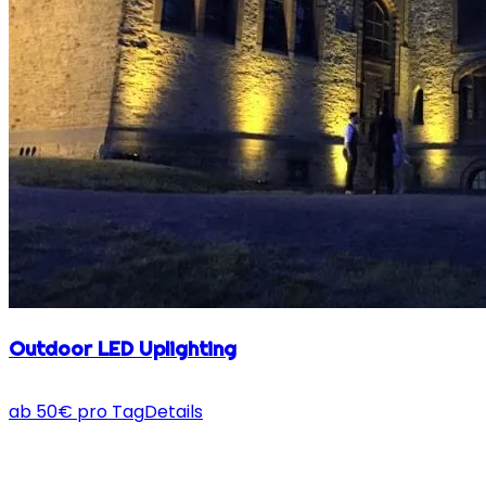
Outdoor LED Uplighting
ab
50
€
pro Tag
Details