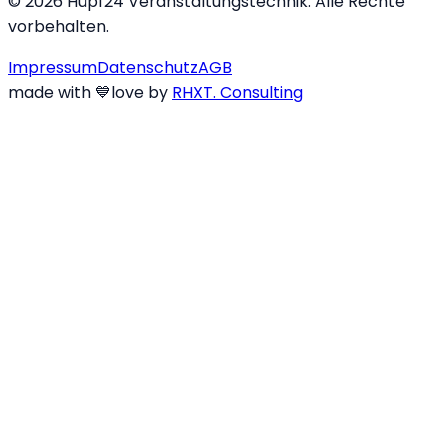
©
2026
Hüpf24 Veranstaltungstechnik. Alle Rechte
vorbehalten.
Impressum
Datenschutz
AGB
made with
💙
love
by
RHXT. Consulting