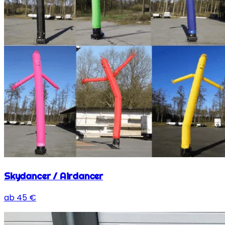
Skydancer / Airdancer
ab
45
€