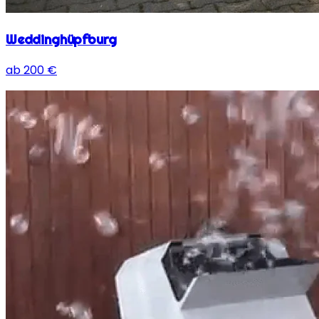
Weddinghüpfburg
ab
200
€