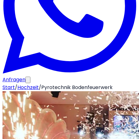
Anfragen
Start
/
Hochzeit
/
Pyrotechnik Bodenfeuerwerk