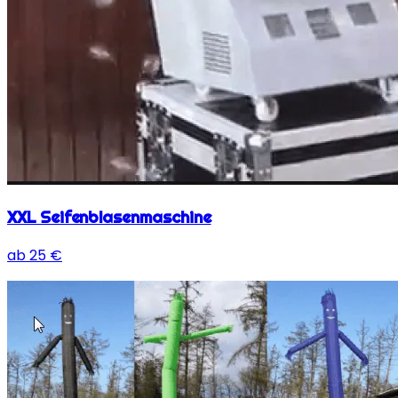
XXL Seifenblasenmaschine
ab
25
€