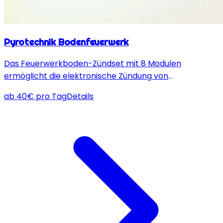
Pyrotechnik Bodenfeuerwerk
Das Feuerwerkboden-Zündset mit 8 Modulen
ermöglicht die elektronische Zündung von
Feuerwerken mit flexibler Steuerung für eindrucksvolle
ab
40
€
pro Tag
Details
Effekte bei Events und auf Tanzflächen.