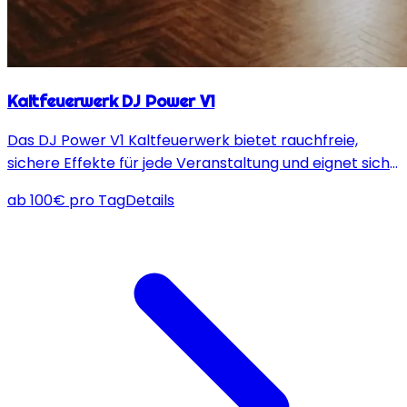
Kaltfeuerwerk DJ Power V1
Das DJ Power V1 Kaltfeuerwerk bietet rauchfreie,
sichere Effekte für jede Veranstaltung und eignet sich
ideal für kreative Fotos und Videos, mit einstellbarer
ab
100
€
pro Tag
Details
Effekthöhe von 1 bis 5 Metern.