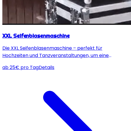
XXL Seifenblasenmaschine
Die XXL Seifenblasenmaschine – perfekt für
Hochzeiten und Tanzveranstaltungen, um eine
magische Atmosphäre mit funkelnden Seifenblasen zu
ab
25
€
pro Tag
Details
schaffen!