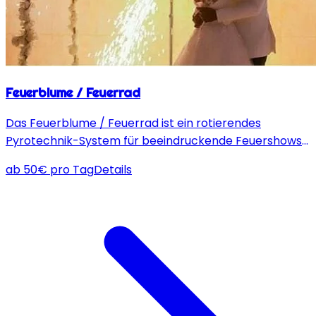
Feuerblume / Feuerrad
Das Feuerblume / Feuerrad ist ein rotierendes
Pyrotechnik-System für beeindruckende Feuershows
im Innen- und Außenbereich, ideal für Veranstaltungen
ab
50
€
pro Tag
Details
mit bis zu 6 Meter großen Feuerkreisen.