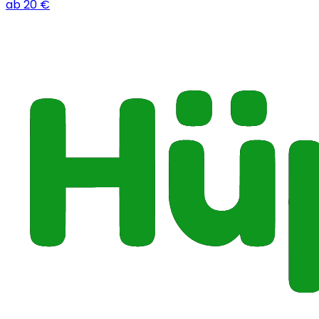
ab
20
€