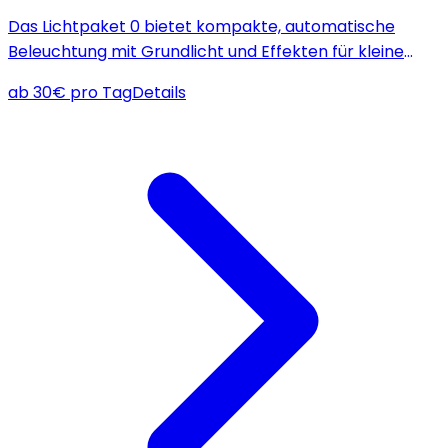
Das Lichtpaket 0 bietet kompakte, automatische
Beleuchtung mit Grundlicht und Effekten für kleine
Tanzflächen bis 30 Personen, ideal für Hochzeits-DJs
ab
30
€
pro Tag
Details
und Alleinunterhalter.