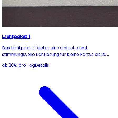
Lichtpaket 1
Das Lichtpaket 1 bietet eine einfache und
stimmungsvolle Lichtlösung für kleine Partys bis 20
Personen, mit automatischen Effekten und
ab
20
€
pro Tag
Details
Nebelmaschine.