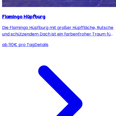
Flamingo Hüpfburg
Die Flamingo Hüpfburg mit großer Hüpffläche, Rutsche
und schützendem Dach ist ein farbenfroher Traum für
Mädchen und bietet sicheren Spielspaß bei jedem
ab
110
€
pro Tag
Details
Event!