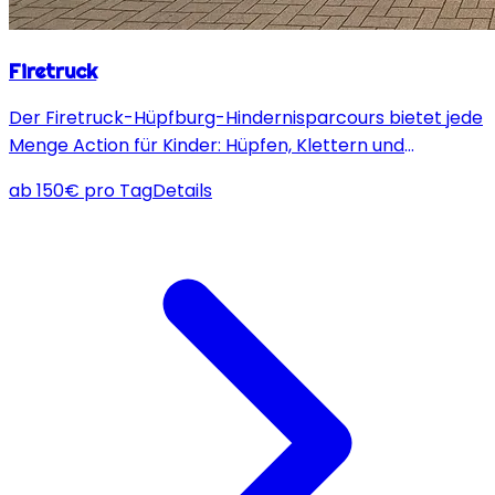
Firetruck
Der Firetruck-Hüpfburg-Hindernisparcours bietet jede
Menge Action für Kinder: Hüpfen, Klettern und
Rutschen in einem spannenden Feuerwehr-Design.
ab
150
€
pro Tag
Details
Perfekt für Vereinsfeste und große Events, bei denen
viele Kinder gleichzeitig spielen und Spaß haben
können.