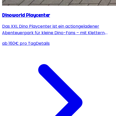
Dinoworld Playcenter
Das XXL Dino Playcenter ist ein actiongeladener
Abenteuerpark für kleine Dino-Fans – mit Klettern,
Rutschen, Tunnelparcours und Hindernissen, rundum
ab
160
€
pro Tag
Details
gesichert für maximalen Spaß und Sicherheit!