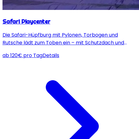
Safari Playcenter
Die Safari-Hüpfburg mit Pylonen, Torbogen und
Rutsche lädt zum Toben ein – mit Schutzdach und
umlaufenden Netzen für sicheren Spaß und
ab
120
€
pro Tag
Details
Elternaufsicht!