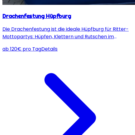
Drachenfestung Hüpfburg
Die Drachenfestung ist die ideale Hüpfburg für Ritter-
Mottopartys: Hüpfen, Klettern und Rutschen im
sicheren Drachen- und Schloss-Design – für
ab
120
€
pro Tag
Details
stundenlangen Spaß und Abenteuer!