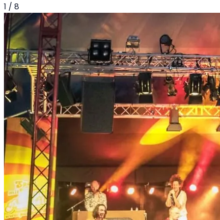
1
/
8