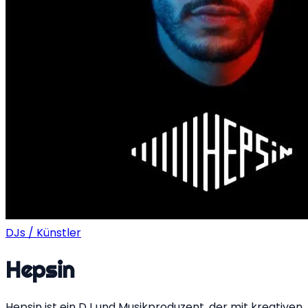
DJs / Künstler
Hepsin
Hepsin ist ein DJ und Musikproduzent, der mit kreativen