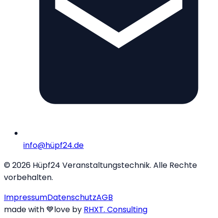
info@hüpf24.de
©
2026
Hüpf24 Veranstaltungstechnik. Alle Rechte
vorbehalten.
Impressum
Datenschutz
AGB
made with
💙
love
by
RHXT. Consulting