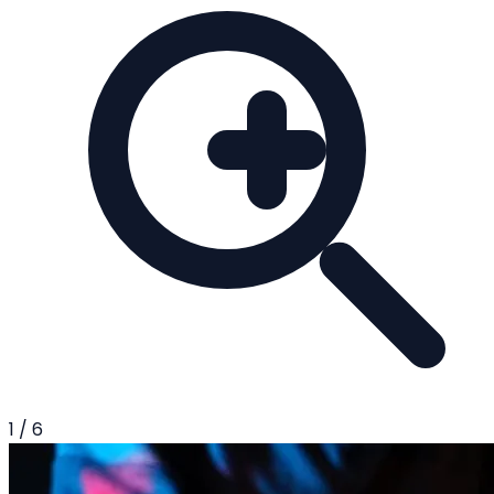
1
/
6