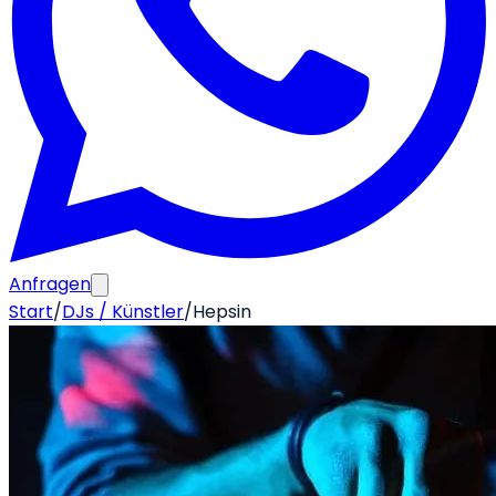
Anfragen
Start
/
DJs / Künstler
/
Hepsin