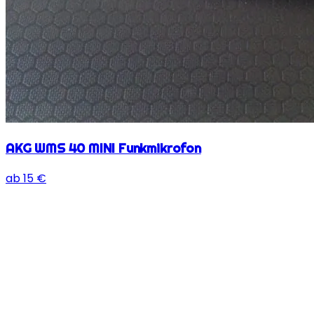
AKG WMS 40 MINI Funkmikrofon
ab
15
€