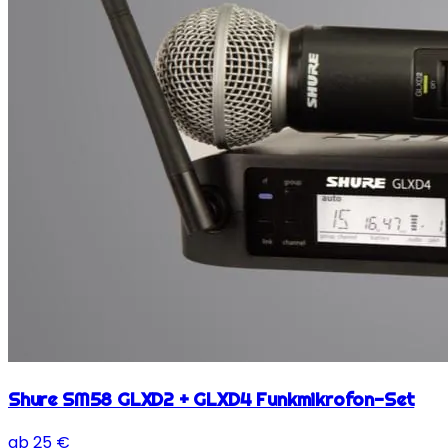
Shure SM58 GLXD2 + GLXD4 Funkmikrofon-Set
ab
25
€